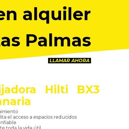
en alquiler
Las Palmas
LLAMAR AHORA
ijadora Hilti BX3
anaria
nimiento
ita el acceso a espacios reducidos
nfiable
 toda la vida útil