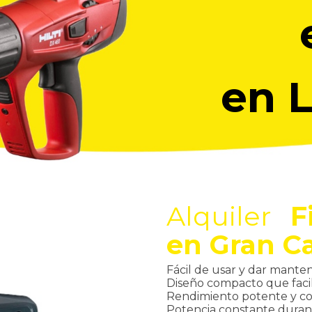
en 
Alquiler
F
en Gran C
Fácil de usar y dar mante
Diseño compacto que facil
Rendimiento potente y co
Potencia constante durante