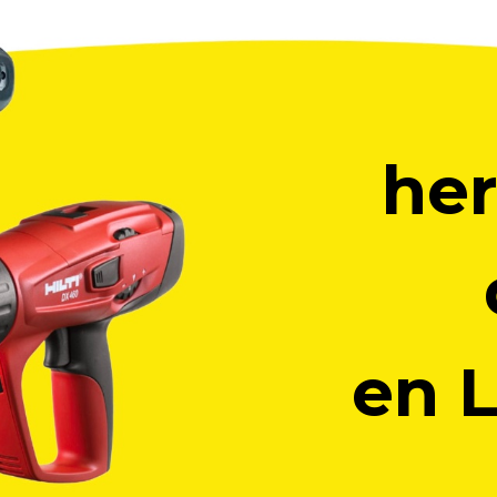
he
en 