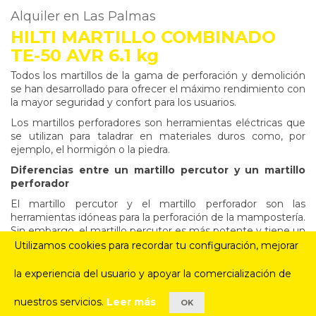
Alquiler en Las Palmas
HILTI MARTILLO COMBINADO
TE-50 AVR 6.1 kg
Todos los martillos de la gama de perforación y demolición
se han desarrollado para ofrecer el máximo rendimiento con
la mayor seguridad y confort para los usuarios.
Los martillos perforadores son herramientas eléctricas que
se utilizan para taladrar en materiales duros como, por
ejemplo, el hormigón o la piedra.
Diferencias entre un martillo percutor y un martillo
perforador
El martillo percutor y el martillo perforador son las
herramientas idóneas para la perforación de la mampostería.
Sin embargo, el martillo percutor es más potente y tiene un
modo «solo martillo» sin rotación. Usualmente tienen un
Utilizamos cookies para recordar tu configuración, mejorar
portabrocas SDS, que es mejor para martillar o golpear.
Fundamentalmente, la función de golpear es lo que separa
la experiencia del usuario y apoyar la comercialización de
a estas dos herramientas.
nuestros servicios.
Leer más
OK
El martillo perforador es una herramienta más manejable,